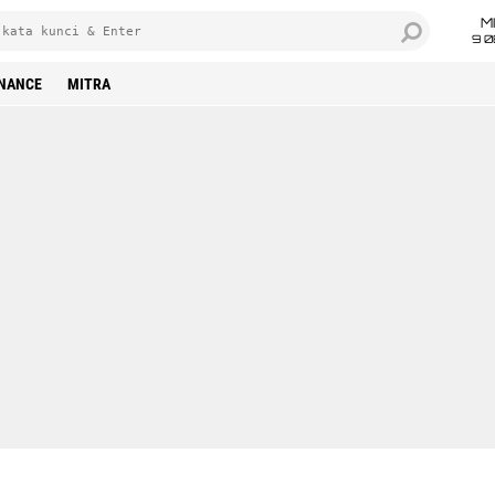
M
9 0
INANCE
MITRA