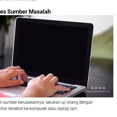
es Sumber Masalah
 sumber kerusakannya, lakukan uji silang dengan
or tersebut ke komputer atau laptop lain.