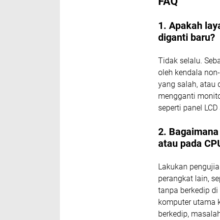
FAQ
1. Apakah lay
diganti baru?
Tidak selalu. Seba
oleh kendala non-f
yang salah, atau 
mengganti monito
seperti panel LCD 
2. Bagaimana
atau pada CP
Lakukan penguji
perangkat lain, s
tanpa berkedip d
komputer utama ka
berkedip, masala