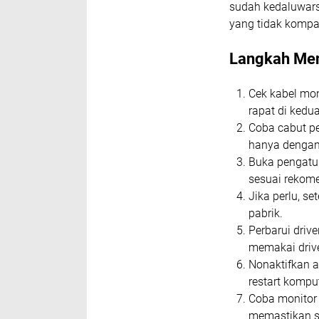
sudah kedaluwarsa
yang tidak kompat
Langkah Men
Cek kabel mon
rapat di kedu
Coba cabut pe
hanya dengan
Buka pengatur
sesuai rekome
Jika perlu, s
pabrik.
Perbarui driv
memakai drive
Nonaktifkan a
restart komput
Coba monitor 
memastikan 