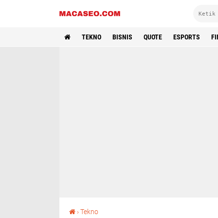
TEKNO
BISNIS
QUOTE
ESPORTS
F
7 Cara Mengatasi Layar Monitor Berkedip, Ampuh!
›
Tekno