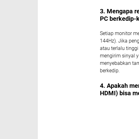
3. Mengapa re
PC berkedip-
Setiap monitor me
144Hz). Jika peng
atau terlalu ting
mengirim sinyal y
menyebabkan tampi
berkedip.
4. Apakah men
HDMI) bisa me