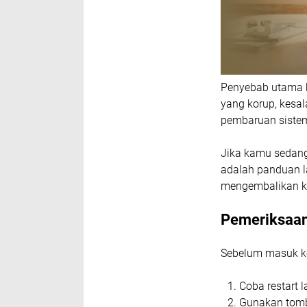
Penyebab utama k
yang korup, kesal
pembaruan sistem
Jika kamu sedang
adalah panduan la
mengembalikan ko
Pemeriksaa
Sebelum masuk ke
Coba restart 
Gunakan tombo