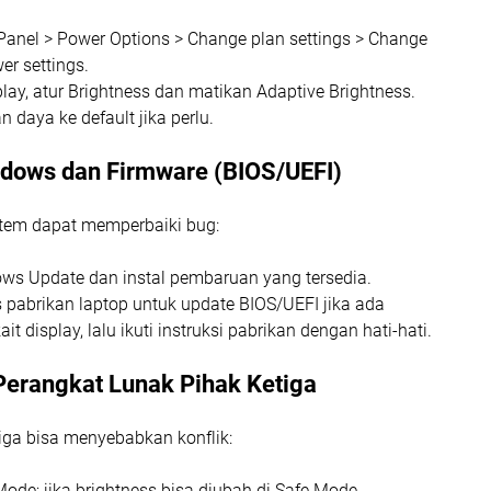
Panel > Power Options > Change plan settings > Change
r settings.
play, atur Brightness dan matikan Adaptive Brightness.
n daya ke default jika perlu.
ndows dan Firmware (BIOS/UEFI)
tem dapat memperbaiki bug:
ws Update dan instal pembaruan yang tersedia.
s pabrikan laptop untuk update BIOS/UEFI jika ada
ait display, lalu ikuti instruksi pabrikan dengan hati-hati.
Perangkat Lunak Pihak Ketiga
tiga bisa menyebabkan konflik:
Mode; jika brightness bisa diubah di Safe Mode,