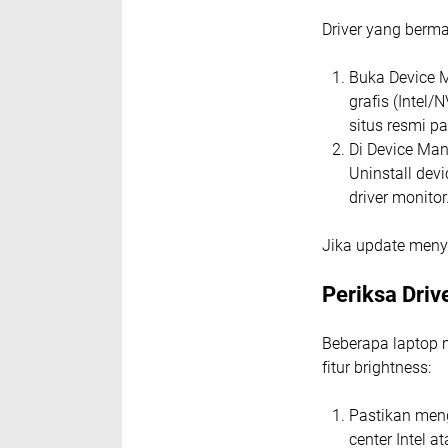
Driver yang berm
Buka Device M
grafis (Intel/
situs resmi pa
Di Device Man
Uninstall dev
driver monitor
Jika update meny
Periksa Driv
Beberapa laptop m
fitur brightness:
Pastikan meng
center Intel 