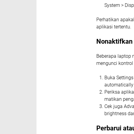
System > Disp
Perhatikan apaka
aplikasi tertentu.
Nonaktifkan 
Beberapa laptop m
mengunci kontrol
Buka Settings
automatically
Periksa aplik
matikan penga
Cek juga Adva
brightness da
Perbarui ata