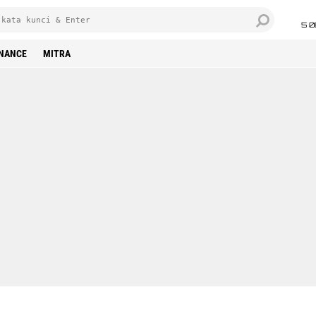
5 0
INANCE
MITRA