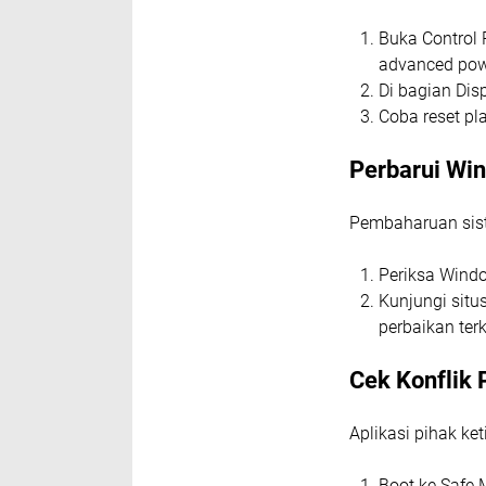
Buka Control 
advanced powe
Di bagian Dis
Coba reset pla
Perbarui Wi
Pembaharuan sis
Periksa Windo
Kunjungi situ
perbaikan terk
Cek Konflik 
Aplikasi pihak ke
Boot ke Safe 