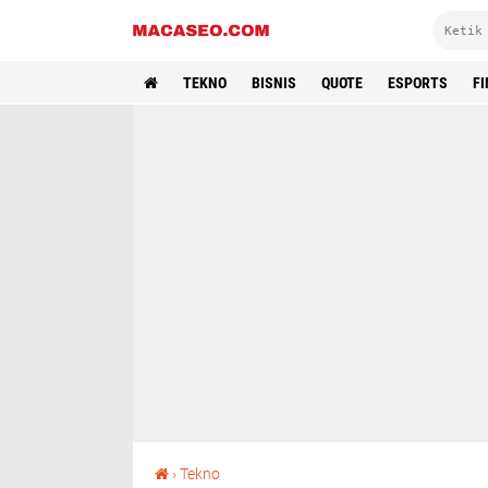
TEKNO
BISNIS
QUOTE
ESPORTS
F
Solusi Brightness Laptop Tidak Bisa Diubah
›
Tekno