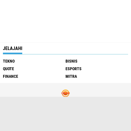
JELAJAHI
TEKNO
BISNIS
QUOTE
ESPORTS
FINANCE
MITRA
About
Contact
Privacy
Disclaimer
TOC
Sitemap