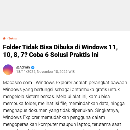
›
Tekno
Folder Tidak Bisa Dibuka di Windows 11, 10, 8, 7? Coba 6 Solusi Praktis Ini
Folder Tidak Bisa Dibuka di Windows 11,
10, 8, 7? Coba 6 Solusi Praktis Ini
Admin
18/11/2025, November 18, 2025 WIB
Macaseo.com - Windows Explorer adalah perangkat bawaan
Windows yang berfungsi sebagai antarmuka grafis untuk
mengelola sistem berkas. Melalui alat ini, kamu bisa
membuka folder, melihat isi file, memindahkan data, hingga
menghapus dokumen yang tidak diperlukan. Singkatnya,
Windows Explorer memudahkan pengguna dalam
mengoperasikan komputer maupun laptop, terutama saat