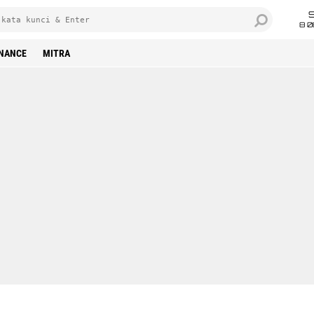
8 0
INANCE
MITRA