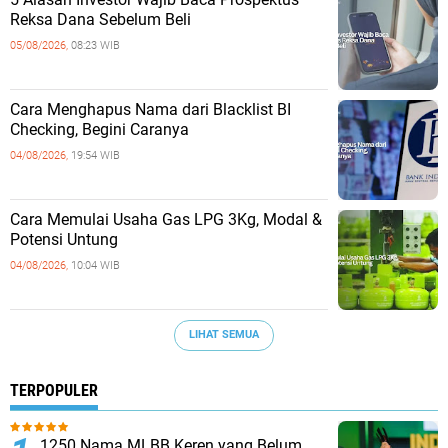
Reksa Dana Sebelum Beli
05/08/2026,
08:23 WIB
Cara Menghapus Nama dari Blacklist BI
Checking, Begini Caranya
04/08/2026,
19:54 WIB
Cara Memulai Usaha Gas LPG 3Kg, Modal &
Potensi Untung
04/08/2026,
10:04 WIB
LIHAT SEMUA
TERPOPULER
1250 Nama MLBB Keren yang Belum