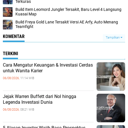
Terkuras
Build Item Leomord Jungler Tersakit, Baru Level 4 Langsung
Kuasai Map
Build Freya Gold Lane Tersakit Versi AE Arfy, Auto Menang
Teamfight
KOMENTAR
Tampilkan
TERKINI
Cara Mengatur Keuangan & Investasi Cerdas
untuk Wanita Karier
06/08/2026,
11:14 WIB
Jejak Warren Buffett dari Nol hingga
Legenda Investasi Dunia
06/08/2026,
08:21 WIB
5 Alasan Investor Wajib Baca Prospektus