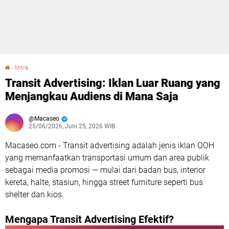
›
Mitra
Transit Advertising: Iklan Luar Ruang yang Menjangkau Audiens di Mana Saja
Transit Advertising: Iklan Luar Ruang yang
Menjangkau Audiens di Mana Saja
Macaseo
25/06/2026, Juni 25, 2026 WIB
Macaseo.com - Transit advertising adalah jenis iklan OOH
yang memanfaatkan transportasi umum dan area publik
sebagai media promosi — mulai dari badan bus, interior
kereta, halte, stasiun, hingga street furniture seperti bus
shelter dan kios.
Mengapa Transit Advertising Efektif?