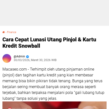
›
Finance
Cara Cepat Lunasi Utang Pinjol & Kartu Kredit Snowball
Cara Cepat Lunasi Utang Pinjol & Kartu
Kredit Snowball
Admin
30/03/2026, Maret 30, 2026 WIB
Macaseo.com - Terhimpit oleh utang pinjaman online
(pinjol) dan tagihan kartu kredit yang kian membesar
memang bisa bikin pikiran tidak tenang. Bunga yang terus
berjalan sering membuat banyak orang merasa seperti
terjebak, bahkan terpaksa menjalani pola “gali lubang tutup
lubang” tanpa solusi yang jelas.