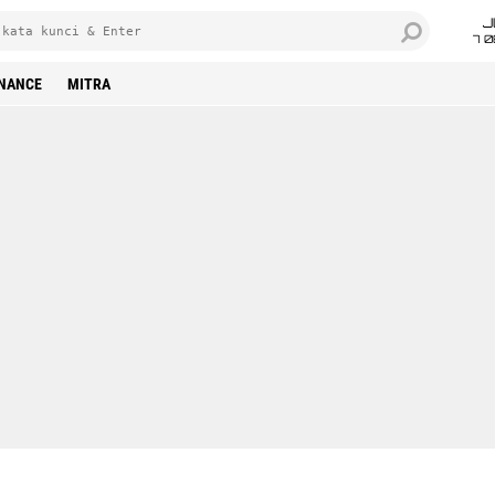
J
7 
INANCE
MITRA