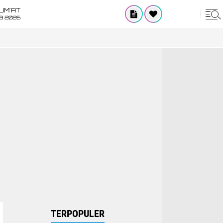
UM'AT
08 2026
TERPOPULER