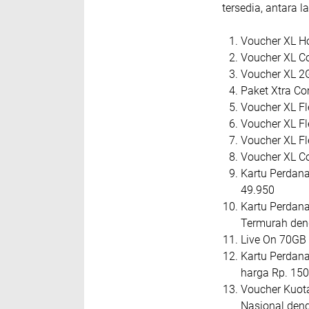
tersedia, antara la
Voucher XL H
Voucher XL C
Voucher XL 2G
Paket Xtra Co
Voucher XL Fl
Voucher XL F
Voucher XL F
Voucher XL C
Kartu Perdana
49.950
Kartu Perdan
Termurah den
Live On 70GB
Kartu Perdan
harga Rp. 15
Voucher Kuot
Nasional den