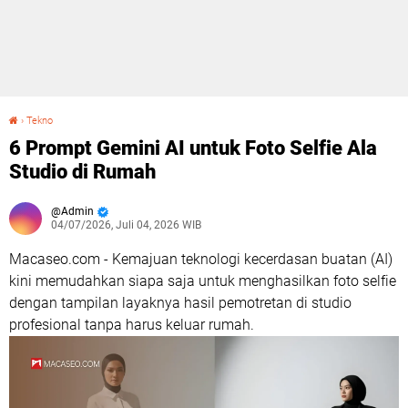
›
Tekno
6 Prompt Gemini AI untuk Foto Selfie Ala Studio di Rumah
6 Prompt Gemini AI untuk Foto Selfie Ala
Studio di Rumah
Admin
04/07/2026, Juli 04, 2026 WIB
Macaseo.com - Kemajuan teknologi kecerdasan buatan (AI)
kini memudahkan siapa saja untuk menghasilkan foto selfie
dengan tampilan layaknya hasil pemotretan di studio
profesional tanpa harus keluar rumah.