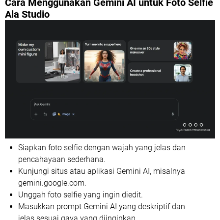
Cara Menggunakan Gemini AI untuk Foto Selfie
Ala Studio
Siapkan foto selfie dengan wajah yang jelas dan
pencahayaan sederhana.
Kunjungi situs atau aplikasi Gemini AI, misalnya
gemini.google.com.
Unggah foto selfie yang ingin diedit.
Masukkan prompt Gemini AI yang deskriptif dan
jelas sesuai gaya yang diinginkan.