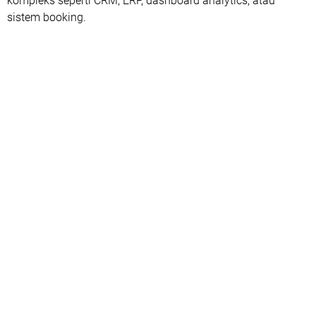
kompleks seperti CRM, ERP, dashboard analytics, atau
sistem booking.