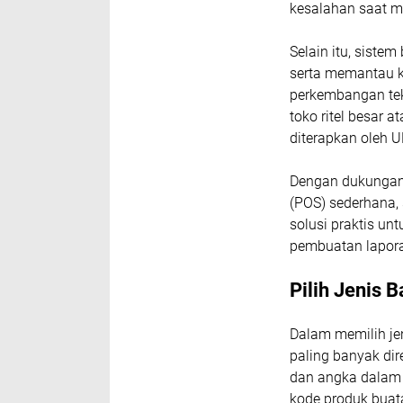
kesalahan saat 
Selain itu, siste
serta memantau ke
perkembangan tekn
toko ritel besar 
diterapkan oleh
Dengan dukungan p
(POS) sederhana, 
solusi praktis u
pembuatan lapora
Pilih Jenis 
Dalam memilih je
paling banyak d
dan angka dalam 
kode produk buat