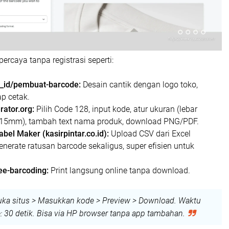
ercaya tanpa registrasi seperti:
_id/pembuat-barcode:
Desain cantik dengan logo toko,
ap cetak.
ator.org:
Pilih Code 128, input kode, atur ukuran (lebar
 15mm), tambah text nama produk, download PNG/PDF.
abel Maker (kasirpintar.co.id):
Upload CSV dari Excel
enerate ratusan barcode sekaligus, super efisien untuk
ee-barcoding:
Print langsung online tanpa download.
ka situs > Masukkan kode > Preview > Download. Waktu
e: 30 detik. Bisa via HP browser tanpa app tambahan.