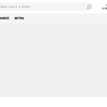
6 0
INANCE
MITRA