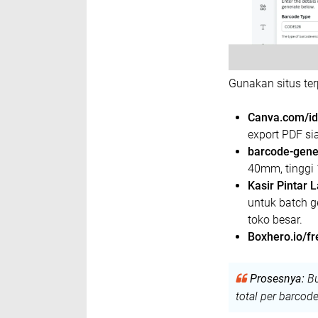
Gunakan situs terp
Canva.com/id
export PDF si
barcode-gener
40mm, tinggi
Kasir Pintar L
untuk batch g
toko besar.
Boxhero.io/fr
Prosesnya:
Bu
total per barcod