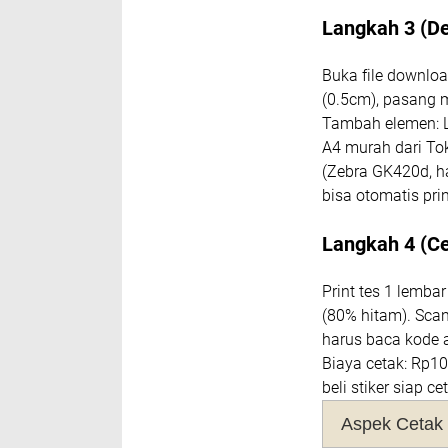
Langkah 3 (De
Buka file downloa
(0.5cm), pasang m
Tambah elemen: L
A4 murah dari Tok
(Zebra GK420d, ha
bisa otomatis print
Langkah 4 (Ce
Print tes 1 lembar
(80% hitam). Scan
harus baca kode a
Biaya cetak: Rp10
beli stiker siap ce
Aspek Cetak