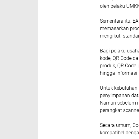
oleh pelaku UMKM
Sementara itu, EA
memasarkan produ
mengikuti standar
Bagi pelaku usah
kode, QR Code dap
produk, QR Code j
hingga informasi 
Untuk kebutuhan 
penyimpanan data
Namun sebelum me
perangkat scanner
Secara umum, Cod
kompatibel denga