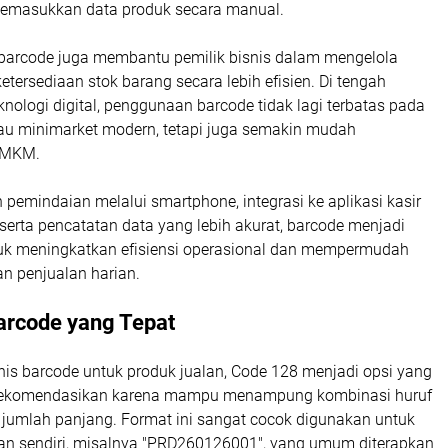
memasukkan data produk secara manual.
m barcode juga membantu pemilik bisnis dalam mengelola
tersediaan stok barang secara lebih efisien. Di tengah
ologi digital, penggunaan barcode tidak lagi terbatas pada
atau minimarket modern, tetapi juga semakin mudah
 UMKM.
emindaian melalui smartphone, integrasi ke aplikasi kasir
serta pencatatan data yang lebih akurat, barcode menjadi
ntuk meningkatkan efisiensi operasional dan mempermudah
n penjualan harian.
Barcode yang Tepat
nis barcode untuk produk jualan, Code 128 menjadi opsi yang
irekomendasikan karena mampu menampung kombinasi huruf
jumlah panjang. Format ini sangat cocok digunakan untuk
an sendiri, misalnya "PRD260126001", yang umum diterapkan