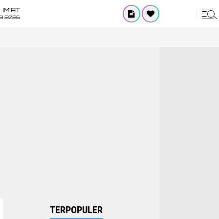
UM'AT
08 2026
TERPOPULER