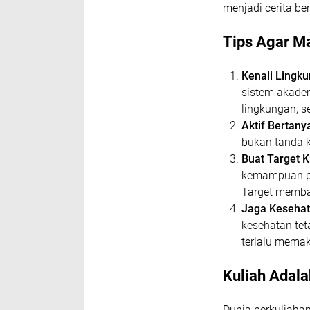
menjadi cerita be
Tips Agar M
Kenali Lingk
sistem akade
lingkungan, 
Aktif Bertany
bukan tanda k
Buat Target K
kemampuan pub
Target memba
Jaga Kesehata
kesehatan teta
terlalu memak
Kuliah Adal
Dunia perkuliaha