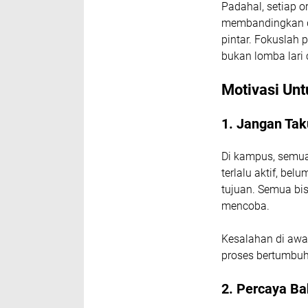
Padahal, setiap o
membandingkan dir
pintar. Fokuslah 
bukan lomba lari 
Motivasi Un
1. Jangan Tak
Di kampus, semua
terlalu aktif, b
tujuan. Semua bisa
mencoba.
Kesalahan di awa
proses bertumbuh
2. Percaya B