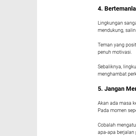
4. Bertemanla
Lingkungan sanga
mendukung, salin
Teman yang posit
penuh motivasi.
Sebaliknya, ling
menghambat perk
5. Jangan Me
Akan ada masa ket
Pada momen sepert
Cobalah mengatur
apa-apa berjalan 