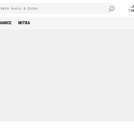
J
7 
INANCE
MITRA