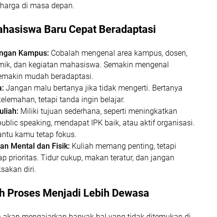
rharga di masa depan.
ahasiswa Baru Cepat Beradaptasi
ungan Kampus:
Cobalah mengenal area kampus, dosen,
mik, dan kegiatan mahasiswa. Semakin mengenal
semakin mudah beradaptasi.
a:
Jangan malu bertanya jika tidak mengerti. Bertanya
elemahan, tetapi tanda ingin belajar.
uliah:
Miliki tujuan sederhana, seperti meningkatkan
lic speaking, mendapat IPK baik, atau aktif organisasi.
ntu kamu tetap fokus.
n Mental dan Fisik:
Kuliah memang penting, tetapi
p prioritas. Tidur cukup, makan teratur, dan jangan
sakan diri.
ah Proses Menjadi Lebih Dewasa
n akan mengajarkan banyak hal yang tidak ditemukan di