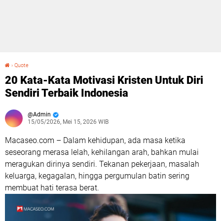
›
Quote
20 Kata-Kata Motivasi Kristen Untuk Diri Sendiri Terbaik Indonesia
20 Kata-Kata Motivasi Kristen Untuk Diri
Sendiri Terbaik Indonesia
Admin
15/05/2026, Mei 15, 2026 WIB
Macaseo.com – Dalam kehidupan, ada masa ketika
seseorang merasa lelah, kehilangan arah, bahkan mulai
meragukan dirinya sendiri. Tekanan pekerjaan, masalah
keluarga, kegagalan, hingga pergumulan batin sering
membuat hati terasa berat.