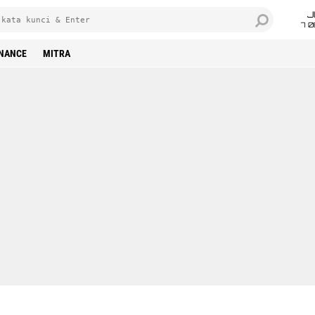
J
7 
INANCE
MITRA