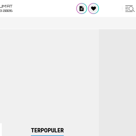
UM'AT
08 2026
TERPOPULER