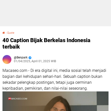
›
Quote
40 Caption Bijak Berkelas Indonesia terbaik
40 Caption Bijak Berkelas Indonesia
terbaik
Benpark
01/04/2025, April 01, 2025 WIB
Macaseo.com - Di era digital ini, media sosial telah menjadi
bagian dari kehidupan sehari-hari. Sebuah caption bukan
sekadar pelengkap postingan, tetapi juga cerminan
kepribadian, pemikiran, dan nilai-nilai seseorang.