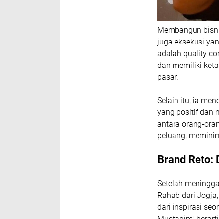
Membangun bisnis 
juga eksekusi yan
adalah quality co
dan memiliki ket
pasar.
Selain itu, ia me
yang positif dan
antara orang-ora
peluang, meminim
Brand Reto: 
Setelah meningga
Rahab dari Jogja
dari inspirasi se
Mustaqim" berarti