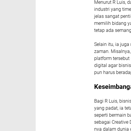
Menurut R Luis, d
industri yang tim
jelas sangat pent
memilih bidang y
tetap ada semang
Selain itu, ia j
zaman. Misalnya, 
platform tersebu
digital agar bisni
pun harus beradap
Keseimbanga
Bagi R Luis, bisn
yang padat, ia te
seperti bermain 
sebagai Creative 
nya dalam dunia 