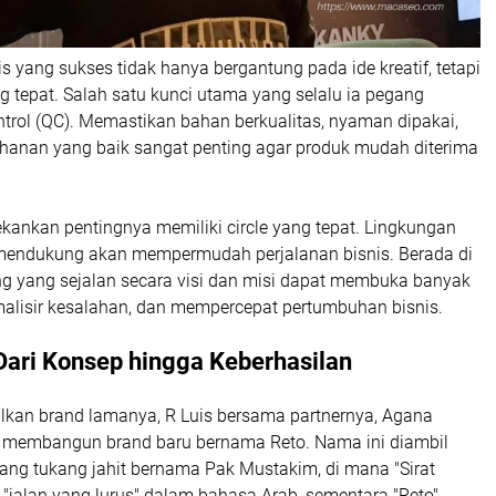
yang sukses tidak hanya bergantung pada ide kreatif, tetapi
g tepat. Salah satu kunci utama yang selalu ia pegang
ntrol (QC). Memastikan bahan berkualitas, nyaman dipakai,
ahanan yang baik sangat penting agar produk mudah diterima
nekankan pentingnya memiliki circle yang tepat. Lingkungan
 mendukung akan mempermudah perjalanan bisnis. Berada di
ng yang sejalan secara visi dan misi dapat membuka banyak
alisir kesalahan, dan mempercepat pertumbuhan bisnis.
Dari Konsep hingga Keberhasilan
lkan brand lamanya, R Luis bersama partnernya, Agana
, membangun brand baru bernama Reto. Nama ini diambil
orang tukang jahit bernama Pak Mustakim, di mana "Sirat
 "jalan yang lurus" dalam bahasa Arab, sementara "Reto"