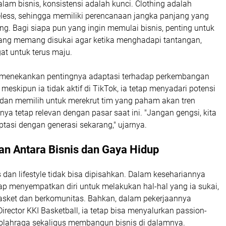
alam bisnis, konsistensi adalah kunci. Clothing adalah
eless, sehingga memiliki perencanaan jangka panjang yang
ing. Bagi siapa pun yang ingin memulai bisnis, penting untuk
ang memang disukai agar ketika menghadapi tantangan,
at untuk terus maju.
uga menekankan pentingnya adaptasi terhadap perkembangan
meskipun ia tidak aktif di TikTok, ia tetap menyadari potensi
t dan memilih untuk merekrut tim yang paham akan tren
snya tetap relevan dengan pasar saat ini. "Jangan gengsi, kita
tasi dengan generasi sekarang," ujarnya.
n Antara Bisnis dan Gaya Hidup
is dan lifestyle tidak bisa dipisahkan. Dalam kesehariannya
tap menyempatkan diri untuk melakukan hal-hal yang ia sukai,
basket dan berkomunitas. Bahkan, dalam pekerjaannya
Director KKI Basketball, ia tetap bisa menyalurkan passion-
olahraga sekaligus membangun bisnis di dalamnya.