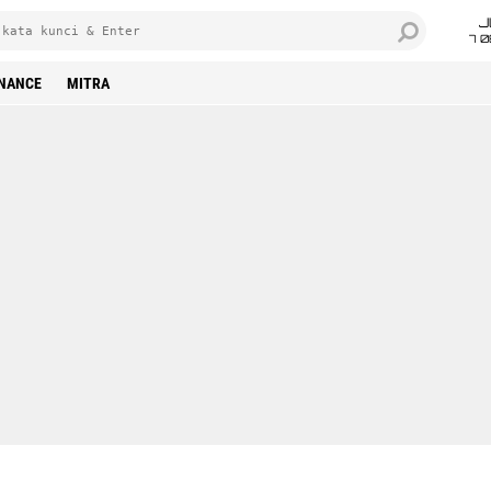
J
7 
INANCE
MITRA