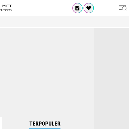
UM'AT
08 2026
TERPOPULER