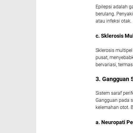
Epilepsi adalah g
berulang. Penyakit
atau infeksi otak.
c. Sklerosis Mu
Sklerosis multipe
pusat, menyebabk
bervariasi, terma
3. Gangguan S
Sistem saraf per
Gangguan pada si
kelemahan otot.
a. Neuropati Pe