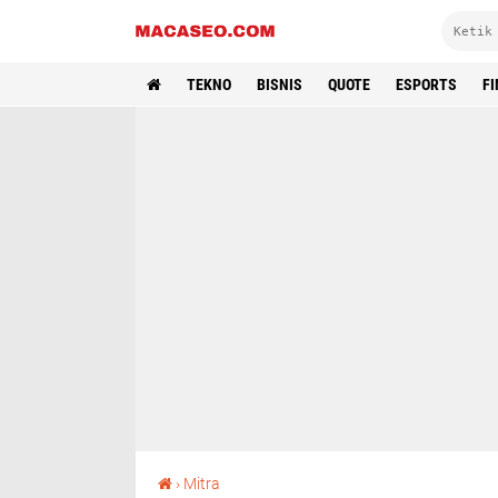
TEKNO
BISNIS
QUOTE
ESPORTS
F
Gangguan dan Penyakit pada Sistem Saraf
›
Mitra