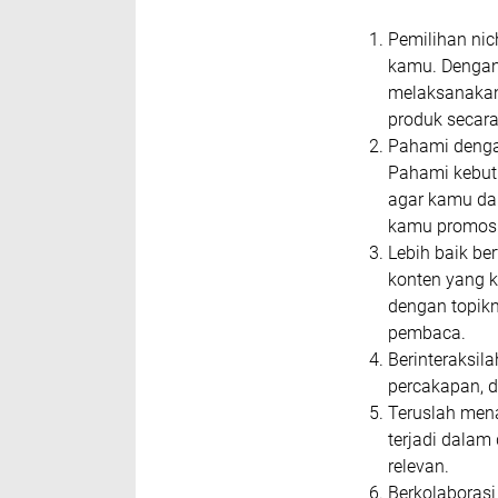
Pemilihan nic
kamu. Dengan 
melaksanakan
produk secar
Pahami denga
Pahami kebut
agar kamu da
kamu promosi
Lebih baik be
konten yang k
dengan topik
pembaca.
Berinteraksil
percakapan, 
Teruslah men
terjadi dalam
relevan.
Berkolaboras