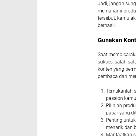
Jadi, jangan sun
memahami produk
tersebut, kamu ak
berhasil.
Gunakan Kont
Saat membicaraka
sukses, salah sat
konten yang berm
pembaca dan men
Temukanlah s
passion kamu
Pilihlah prod
pasar yang dit
Penting untu
menarik dan 
Manfaatkan st