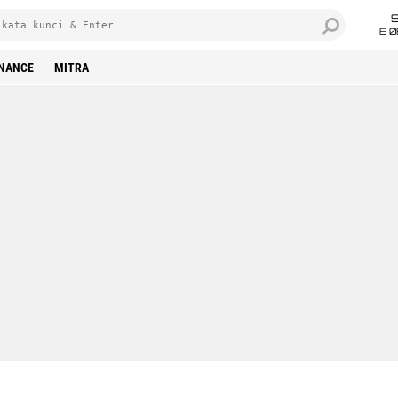
8 0
INANCE
MITRA