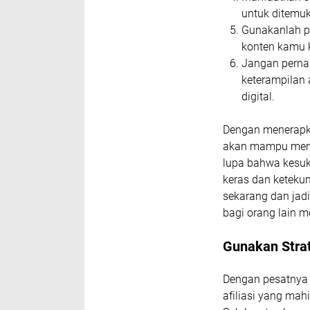
untuk ditemuk
Gunakanlah pl
konten kamu k
Jangan perna
keterampilan 
digital.
Dengan menerapka
akan mampu menja
lupa bahwa kesuks
keras dan keteku
sekarang dan jadi
bagi orang lain m
Gunakan Stra
Dengan pesatnya k
afiliasi yang mah