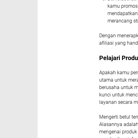
kamu promosi
mendapatkan 
merancang st
Dengan menerapka
afiliasi yang han
Pelajari Prod
Apakah kamu pern
utama untuk mera
berusaha untuk me
kunci untuk menc
layanan secara 
Mengerti betul te
Alasannya adala
mengenai produk