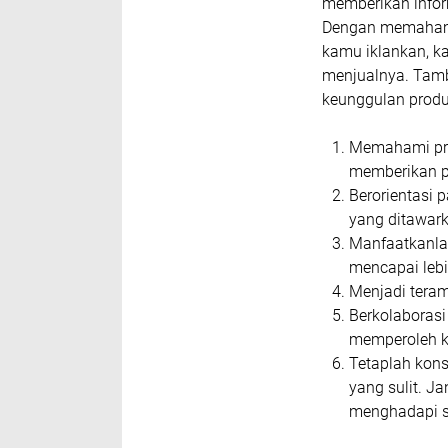
memberikan infor
Dengan memahami
kamu iklankan, k
menjualnya. Tam
keunggulan produ
Memahami pro
memberikan p
Berorientasi 
yang ditawar
Manfaatkanlah
mencapai lebi
Menjadi teram
Berkolaboras
memperoleh ka
Tetaplah kons
yang sulit. 
menghadapi se