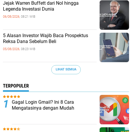
Jejak Warren Buffett dari Nol hingga
Legenda Investasi Dunia
06/08/2026,
08:21 WIB
5 Alasan Investor Wajib Baca Prospektus
Reksa Dana Sebelum Beli
05/08/2026,
08:23 WIB
LIHAT SEMUA
TERPOPULER
Gagal Login Gmail? Ini 8 Cara
Mengatasinya dengan Mudah