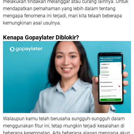
melakukan tindakan melanggar atau curang lainnya. Untuk
mendapatkan pemahaman yang lebih dalam tentang
mengapa fenomena ini terjadi, mari kita telaah beberapa
kemungkinan asal usulnya.
Kenapa Gopaylater Diblokir?
Walaupun kamu telah berusaha sungguh-sungguh dalam
menggunakan fitur ini, tetap mungkin terjadi kesalahan di
beberapa kesempatan. Ada beberapa alasan mengapa akun