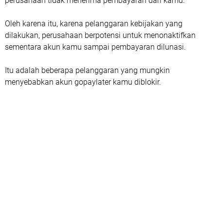
perusahaan tidak menerima pembayaran dari kamu.
Oleh karena itu, karena pelanggaran kebijakan yang
dilakukan, perusahaan berpotensi untuk menonaktifkan
sementara akun kamu sampai pembayaran dilunasi.
Itu adalah beberapa pelanggaran yang mungkin
menyebabkan akun gopaylater kamu diblokir.